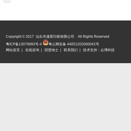
Copyright © 2017 汕头市濠星印刷有限公司 All Rights Reserved
粤ICP备13079993号-4
粤公网安备 44051202000042号
网站首页
|
在线咨询
|
招贤纳士
|
联系我们
| 技术支持：
众博科技