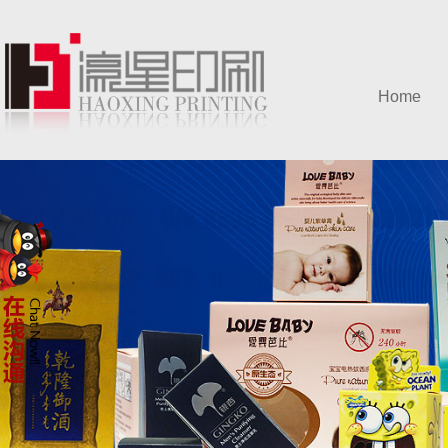
Home
网站首页